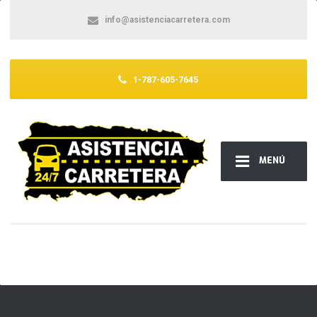
info@asistenciacarretera.com
1-787-605-7645
MENÚ