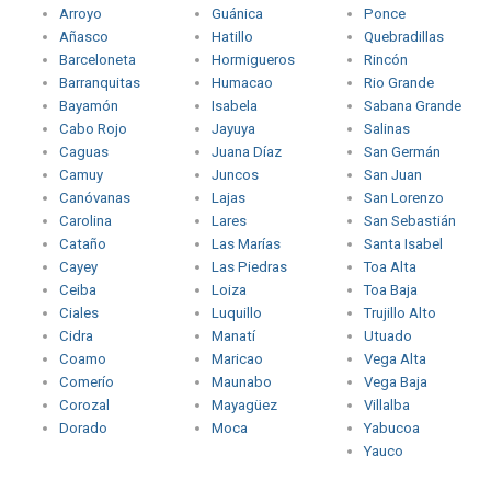
Arroyo
Guánica
Ponce
Añasco
Hatillo
Quebradillas
Barceloneta
Hormigueros
Rincón
Barranquitas
Humacao
Rio Grande
Bayamón
Isabela
Sabana Grande
Cabo Rojo
Jayuya
Salinas
Caguas
Juana Díaz
San Germán
Camuy
Juncos
San Juan
Canóvanas
Lajas
San Lorenzo
Carolina
Lares
San Sebastián
Cataño
Las Marías
Santa Isabel
Cayey
Las Piedras
Toa Alta
Ceiba
Loiza
Toa Baja
Ciales
Luquillo
Trujillo Alto
Cidra
Manatí
Utuado
Coamo
Maricao
Vega Alta
Comerío
Maunabo
Vega Baja
Corozal
Mayagüez
Villalba
Dorado
Moca
Yabucoa
Yauco