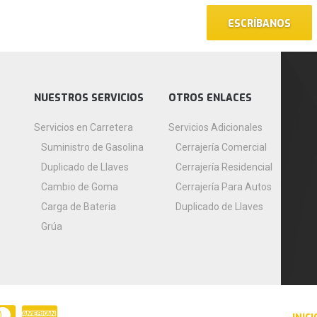
ESCRÍBANOS
NUESTROS SERVICIOS
OTROS ENLACES
Servicios en Carretera
Servicios Adicionales
Suministro de Gasolina
Cerrajería Comercial
Duplicado de Llaves
Cerrajería Residencial
Cambio de Goma
Cerrajería Para Autos
Carga de Bateria
Duplicado de Llaves
Grúa