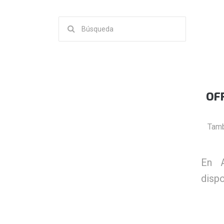
Buscar:
OF
Tamb
En A
dispo