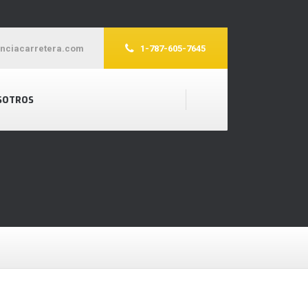
enciacarretera.com
1-787-605-7645
SOTROS