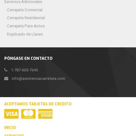
Servicios Adicionales
Cerrajería Comercial
Cerrajería Residencial
Cerrajería Para Autos
Duplicado de Llaves
PÓNGASE EN CONTACTO
1-787-605-7645
info@asistenciacarretera.com
ACEPTAMOS TARJETAS DE CREDITO
INICIO