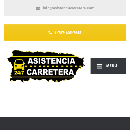
info@asistenciacarretera.com
1-787-605-7645
MENÚ