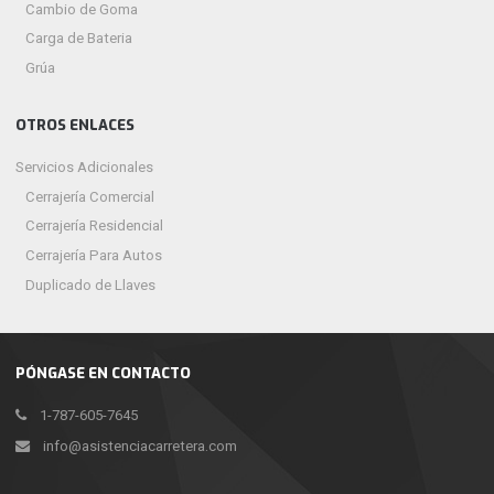
Cambio de Goma
Carga de Bateria
Grúa
OTROS ENLACES
Servicios Adicionales
Cerrajería Comercial
Cerrajería Residencial
Cerrajería Para Autos
Duplicado de Llaves
PÓNGASE EN CONTACTO
1-787-605-7645
info@asistenciacarretera.com