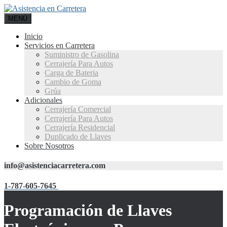
MENÚ
Inicio
Servicios en Carretera
Suministro de Gasolina
Cerrajería Para Autos
Carga de Bateria
Cambio de Goma
Grúa
Adicionales
Cerrajería Comercial
Cerrajería Para Autos
Cerrajería Residencial
Duplicado de Llaves
Sobre Nosotros
info@asistenciacarretera.com
1-787-605-7645
Programación de Llaves