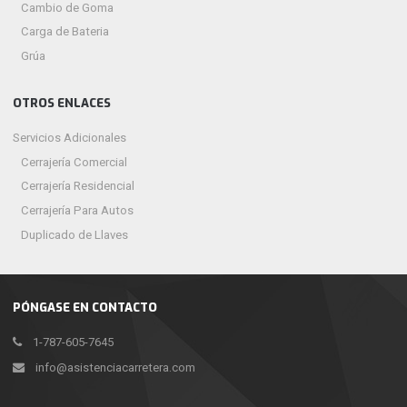
Cambio de Goma
Carga de Bateria
Grúa
OTROS ENLACES
Servicios Adicionales
Cerrajería Comercial
Cerrajería Residencial
Cerrajería Para Autos
Duplicado de Llaves
PÓNGASE EN CONTACTO
1-787-605-7645
info@asistenciacarretera.com