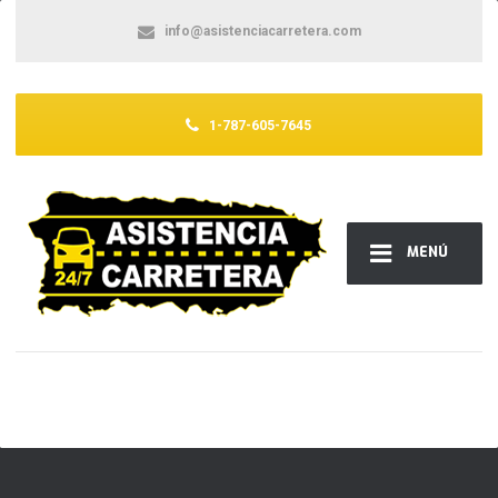
info@asistenciacarretera.com
1-787-605-7645
MENÚ