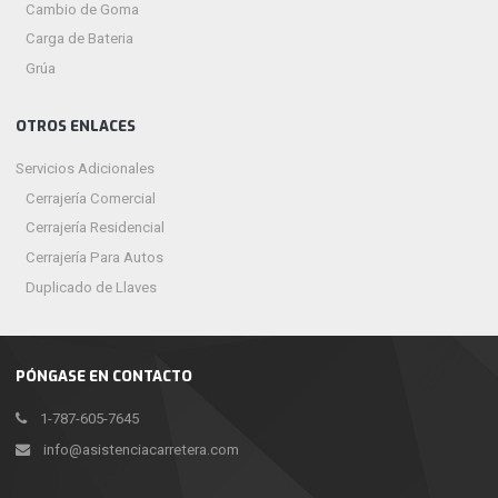
Cambio de Goma
Carga de Bateria
Grúa
OTROS ENLACES
Servicios Adicionales
Cerrajería Comercial
Cerrajería Residencial
Cerrajería Para Autos
Duplicado de Llaves
PÓNGASE EN CONTACTO
1-787-605-7645
info@asistenciacarretera.com