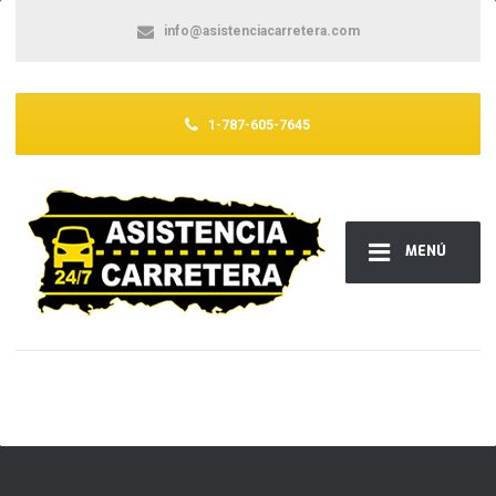
info@asistenciacarretera.com
1-787-605-7645
MENÚ