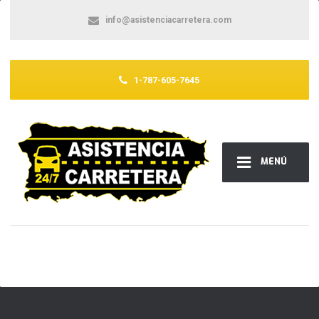
info@asistenciacarretera.com
1-787-605-7645
MENÚ