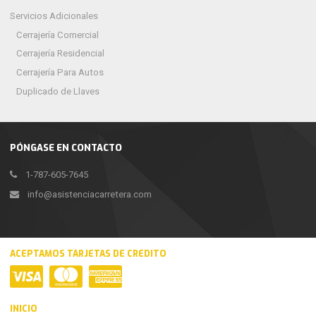
Servicios Adicionales
Cerrajería Comercial
Cerrajería Residencial
Cerrajería Para Autos
Duplicado de Llaves
PÓNGASE EN CONTACTO
1-787-605-7645
info@asistenciacarretera.com
ACEPTAMOS TARJETAS DE CREDITO
INICIO