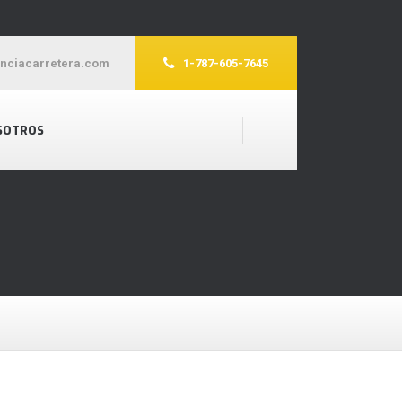
enciacarretera.com
1-787-605-7645
SOTROS