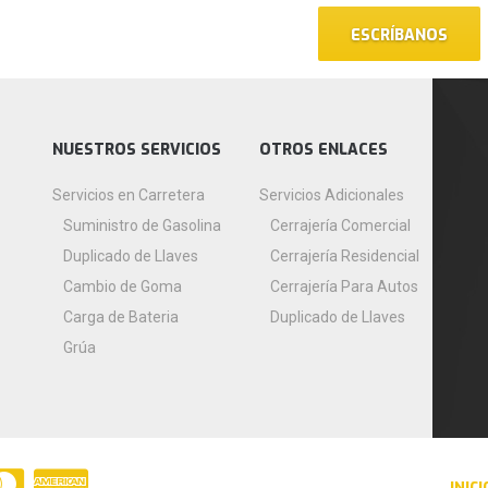
ESCRÍBANOS
NUESTROS SERVICIOS
OTROS ENLACES
Servicios en Carretera
Servicios Adicionales
Suministro de Gasolina
Cerrajería Comercial
Duplicado de Llaves
Cerrajería Residencial
Cambio de Goma
Cerrajería Para Autos
Carga de Bateria
Duplicado de Llaves
Grúa
INICI