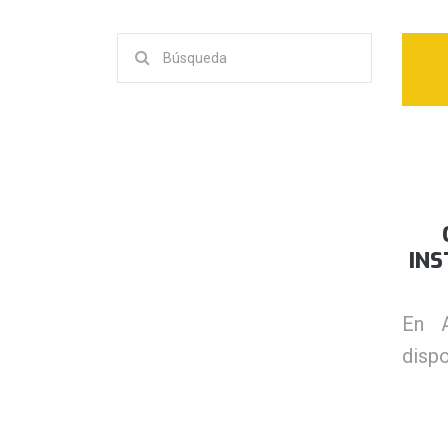
Buscar:
INS
En A
dispo