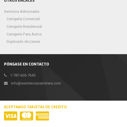
OTROS ENLACES
Servicios Adicionales
Cerrajería Comercial
Cerrajería Residencial
Cerrajería Para Autos
Duplicado de Llaves
PÓNGASE EN CONTACTO
1-787-605-7645
info@asistenciacarretera.com
ACEPTAMOS TARJETAS DE CREDITO