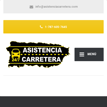
info@asistenciacarretera.com
1-787-605-7645
MENÚ