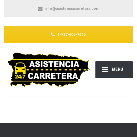
info@asistenciacarretera.com
1-787-605-7645
MENÚ