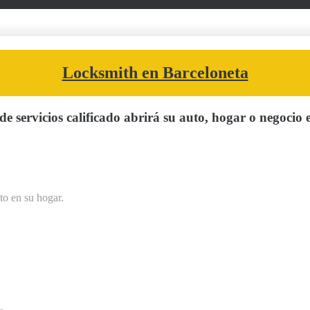
Locksmith en Barceloneta
e servicios calificado abrirá su auto, hogar o negocio 
to en su hogar.