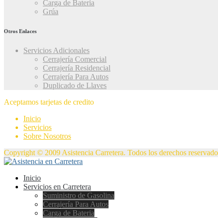
Carga de Bateria
Grúa
Otros Enlaces
Servicios Adicionales
Cerrajería Comercial
Cerrajería Residencial
Cerrajería Para Autos
Duplicado de Llaves
Aceptamos tarjetas de credito
Inicio
Servicios
Sobre Nosotros
Copyright © 2009 Asistencia Carretera. Todos los derechos reservado
Inicio
Servicios en Carretera
Suministro de Gasolina
Cerrajería Para Autos
Carga de Bateria