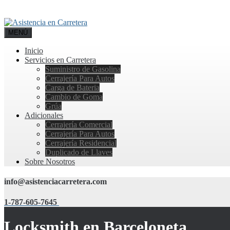
MENÚ
Inicio
Servicios en Carretera
Suministro de Gasolina
Cerrajería Para Autos
Carga de Bateria
Cambio de Goma
Grúa
Adicionales
Cerrajería Comercial
Cerrajería Para Autos
Cerrajería Residencial
Duplicado de Llaves
Sobre Nosotros
info@asistenciacarretera.com
1-787-605-7645
Locksmith en Barceloneta