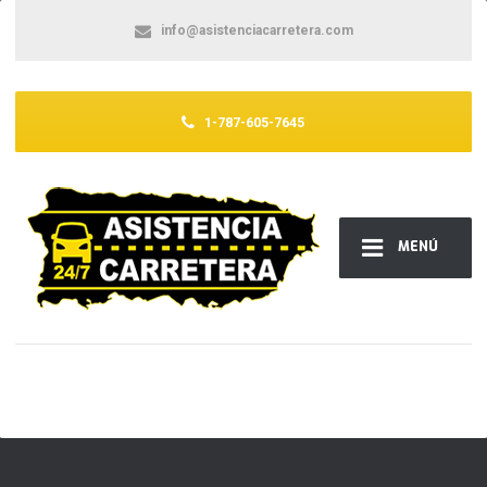
info@asistenciacarretera.com
1-787-605-7645
MENÚ