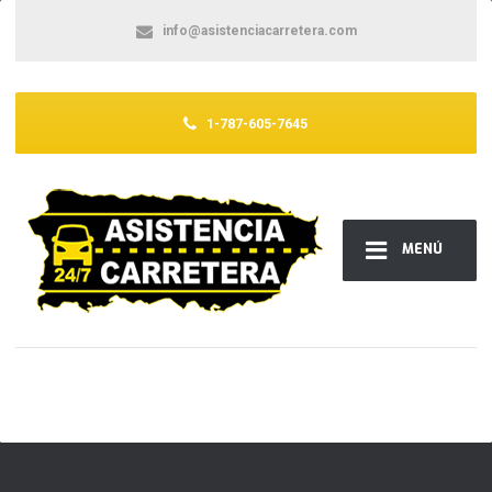
info@asistenciacarretera.com
1-787-605-7645
MENÚ