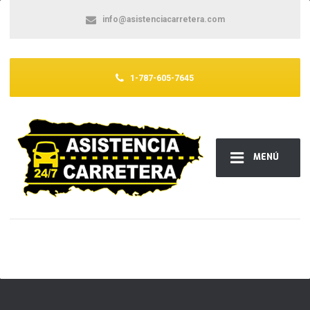
info@asistenciacarretera.com
1-787-605-7645
MENÚ