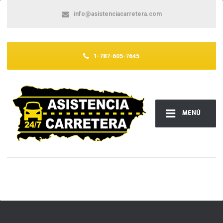
info@asistenciacarretera.com
1-787-605-7645
MENÚ