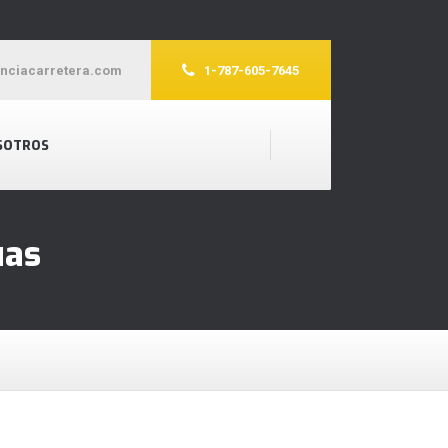
enciacarretera.com
1-787-605-7645
SOTROS
uas