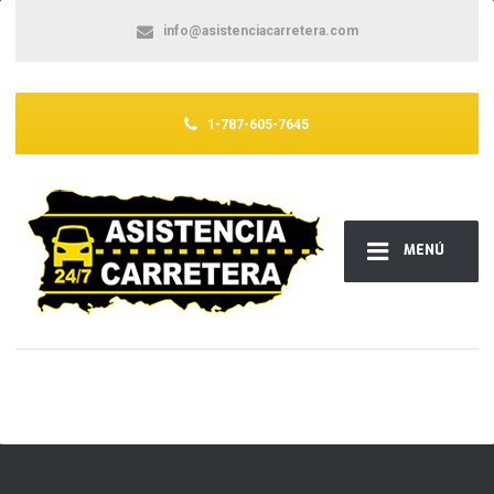
info@asistenciacarretera.com
1-787-605-7645
MENÚ