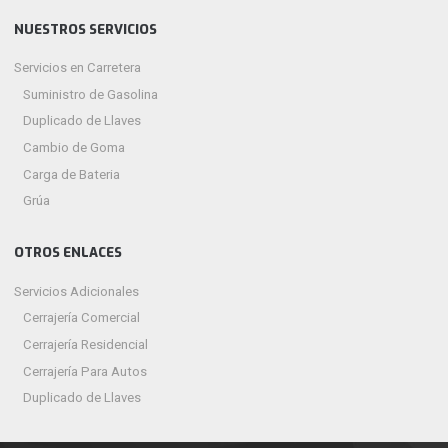
NUESTROS SERVICIOS
Servicios en Carretera
Suministro de Gasolina
Duplicado de Llaves
Cambio de Goma
Carga de Bateria
Grúa
OTROS ENLACES
Servicios Adicionales
Cerrajería Comercial
Cerrajería Residencial
Cerrajería Para Autos
Duplicado de Llaves