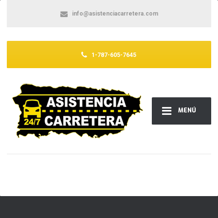
info@asistenciacarretera.com
1-787-605-7645
MENÚ